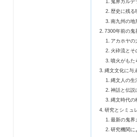
鬼界カルデ
歴史に残る
南九州の地
7300年前の
アカホヤの
火砕流とそ
噴火がもた
縄文文化に与
縄文人の生
神話と伝説
縄文時代の
研究とシミュ
最新の鬼界
研究機関に