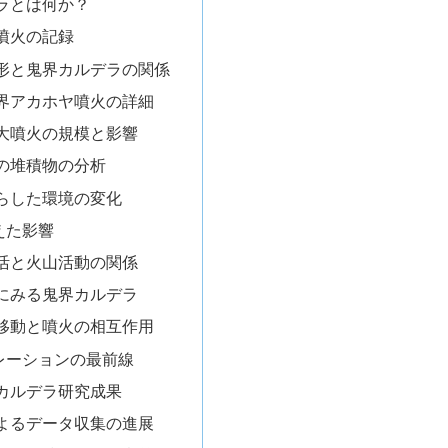
ラとは何か？
噴火の記録
形と鬼界カルデラの関係
鬼界アカホヤ噴火の詳細
大噴火の規模と影響
の堆積物の分析
らした環境の変化
えた影響
活と火山活動の関係
にみる鬼界カルデラ
移動と噴火の相互作用
レーションの最前線
カルデラ研究成果
よるデータ収集の進展