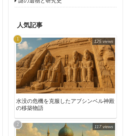
謎の遺物と研究史
人気記事
125 views
水没の危機を克服したアブシンベル神殿
の移築物語
117 views