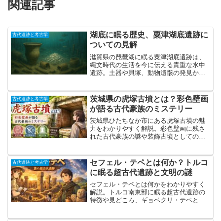
関連記事
湖底に眠る歴史、粟津湖底遺跡に
古代遺跡と考古学
ついての見解
滋賀県の琵琶湖に眠る粟津湖底遺跡は、
縄文時代の生活を今に伝える貴重な水中
遺跡。土器や貝塚、動物遺骸の発見から
見える縄文文化の魅力と、アクセス・観
光情報までを紹介。
茨城県の虎塚古墳とは？彩色壁画
古代遺跡と考古学
が語る古代豪族のミステリー
茨城県ひたちなか市にある虎塚古墳の魅
力をわかりやすく解説。彩色壁画に残さ
れた古代豪族の謎や装飾古墳としての特
徴、公開時期、アクセス方法、十五郎穴
横穴墓群など周辺観光情報まで紹介しま
す。
セフェル・テペとは何か？トルコ
古代遺跡と考古学
に眠る超古代遺跡と文明の謎
セフェル・テペとは何かをわかりやすく
解説。トルコ南東部に眠る超古代遺跡の
特徴や見どころ、ギョベクリ・テペとの
関係、アクセス方法や観光情報、文明の
謎まで詳しく紹介します。