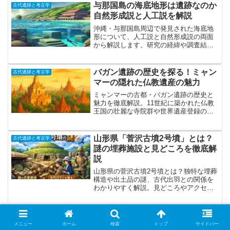
与那国島の海底地形は遺跡なのか
古代遺跡と考古学
自然形成説と人工説を解説
沖縄・与那国島周辺で発見された海底地
形について、人工説と自然形成説の両面
から解説します。研究の経緯や調査結果
を整理し、どのような議論が行われてい
るのかをわかりやすく紹介します。
バガン遺跡の歴史を探る！ミャン
古代遺跡と考古学
マーの隠れた仏教遺産の魅力
ミャンマーの古都・バガン遺跡の歴史と
魅力を徹底解説。11世紀に築かれた仏教
王国の壮麗な寺院群や世界遺産登録の背
景、修復活動、そして幻想的な夕日スポ
ットまでを詳しく紹介します。祈りと歴
史が息づく神秘の地へ旅するためのガイ
山形県「菅沢古墳2号墳」とは？
古代遺跡と考古学
ド。
謎の埋葬施設と見どころを徹底解
説
山形県の菅沢古墳2号墳とは？独特な埋葬
構造や出土品の謎、古代出羽との関係を
わかりやすく解説。見どころやアクセス
方法、現地での楽しみ方まで初心者にも
丁寧に紹介します。
メニュー
ホーム
検索
トップ
サイドバー