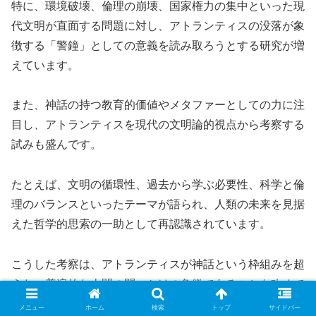
特に、環境破壊、倫理の崩壊、国家権力の集中といった現
代文明が直面する問題に対し、アトランティスの没落が象
徴する「警鐘」としての意義を読み取ろうとする研究が増
えています。
また、神話の持つ教育的価値やメタファーとしての力に注
目し、アトランティスを現代の文明論的視点から考察する
試みも盛んです。
たとえば、文明の循環性、過去から学ぶ必要性、科学と倫
理のバランスといったテーマが語られ、人類の未来を見据
えた哲学的思索の一助として再認識されています。
こうした考察は、アトランティスが神話という枠組みを超
えた、普遍的な人間の問いかけの象徴であることを改めて
示しているのです。
メニュー
ホーム
検索
トップ
サイドバー