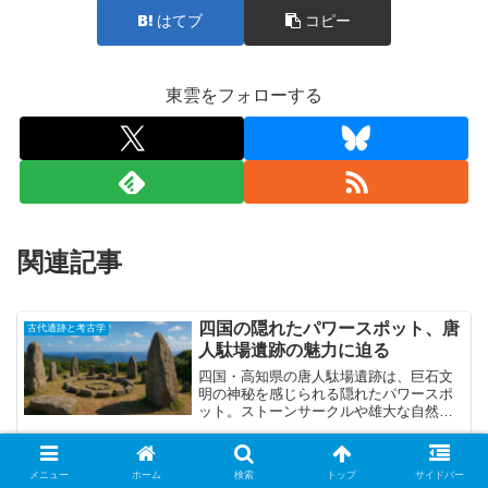
はてブ
コピー
東雲をフォローする
関連記事
四国の隠れたパワースポット、唐
古代遺跡と考古学
人駄場遺跡の魅力に迫る
四国・高知県の唐人駄場遺跡は、巨石文
明の神秘を感じられる隠れたパワースポ
ット。ストーンサークルや雄大な自然、
足摺岬や千畳敷の絶景も楽しめるおすす
め観光地として、その魅力とアクセス方
法を詳しく紹介します。
秘境オリャンタイタンボ遺跡の真
古代遺跡と考古学
メニュー
ホーム
検索
トップ
サイドバー