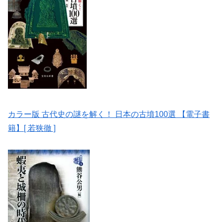
カラー版 古代史の謎を解く！ 日本の古墳100選 【電子書
籍】[ 若狭徹 ]