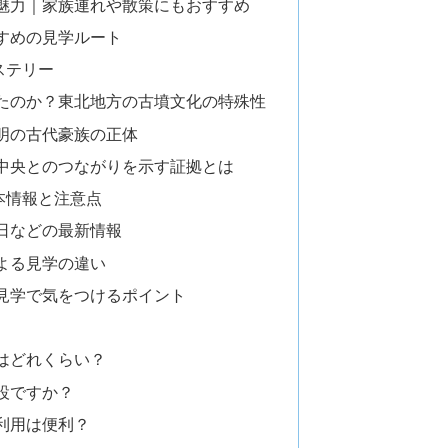
魅力｜家族連れや散策にもおすすめ
すめの見学ルート
ステリー
たのか？東北地方の古墳文化の特殊性
明の古代豪族の正体
中央とのつながりを示す証拠とは
本情報と注意点
日などの最新情報
よる見学の違い
見学で気をつけるポイント
はどれくらい？
設ですか？
利用は便利？