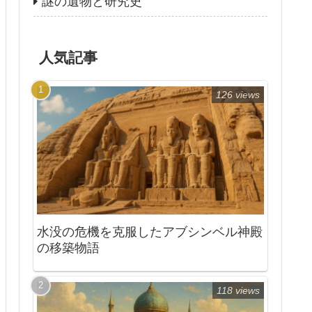
謎の遺物と研究史
人気記事
126 views
水没の危機を克服したアブシンベル神殿
の移築物語
118 views