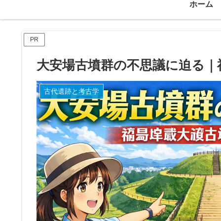
ホーム
PR
大安場古墳群の不思議に迫る｜
古代遺跡と考古学