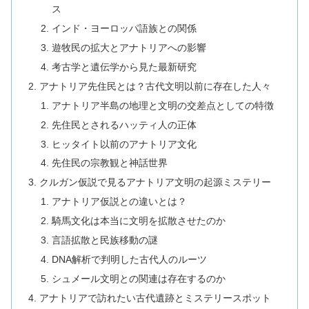
ス
インド・ヨーロッパ語族との関係
遊牧民の拡大とアナトリアへの影響
考古学と遺伝学から見た最新研究
アナトリア先住民とは？古代文明以前に存在した人々
アナトリア半島の地理と文明の交差点としての特徴
先住民とされるハッティ人の正体
ヒッタイト以前のアナトリア文化
先住民の宗教観と神話世界
クルガン仮説で見るアナトリア文明の起源ミステリー
アナトリア仮説との違いとは？
騎馬文化は本当に文明を拡散させたのか
言語拡散と民族移動の謎
DNA解析で判明した古代人のルーツ
シュメール文明との関連は存在するのか
アナトリアで訪れたい古代遺跡とミステリースポット