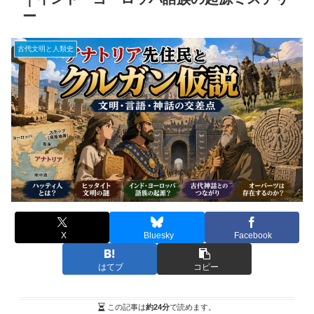
ー
古代文明と人類史
X
Bluesky
Facebook
はてブ
コピー
この記事は
約24分
で読めます。