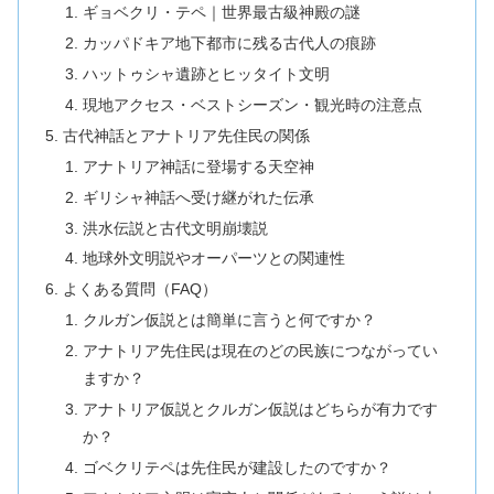
ギョベクリ・テペ｜世界最古級神殿の謎
カッパドキア地下都市に残る古代人の痕跡
ハットゥシャ遺跡とヒッタイト文明
現地アクセス・ベストシーズン・観光時の注意点
古代神話とアナトリア先住民の関係
アナトリア神話に登場する天空神
ギリシャ神話へ受け継がれた伝承
洪水伝説と古代文明崩壊説
地球外文明説やオーパーツとの関連性
よくある質問（FAQ）
クルガン仮説とは簡単に言うと何ですか？
アナトリア先住民は現在のどの民族につながってい
ますか？
アナトリア仮説とクルガン仮説はどちらが有力です
か？
ゴベクリテペは先住民が建設したのですか？