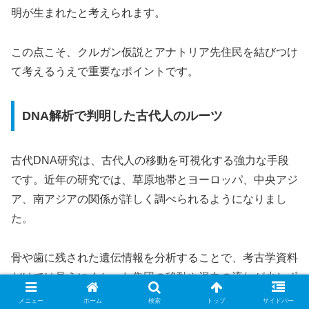
明が生まれたと考えられます。
この点こそ、クルガン仮説とアナトリア先住民を結びつけ
て考えるうえで重要なポイントです。
DNA解析で判明した古代人のルーツ
古代DNA研究は、古代人の移動を可視化する強力な手段
です。近年の研究では、草原地帯とヨーロッパ、中央アジ
ア、南アジアの関係が詳しく調べられるようになりまし
た。
骨や歯に残された遺伝情報を分析することで、考古学資料
だけでは見えにくかった集団の移動や混血の流れが少しず
つ明らかになっています。
メニュー
ホーム
検索
トップ
サイドバー