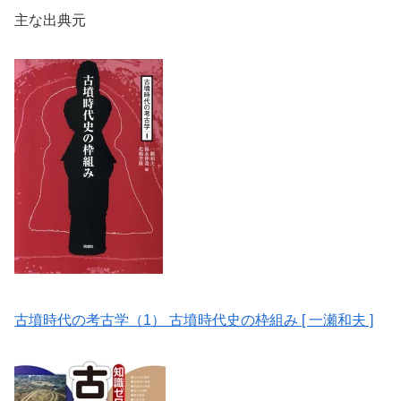
主な出典元
古墳時代の考古学（1） 古墳時代史の枠組み [ 一瀬和夫 ]