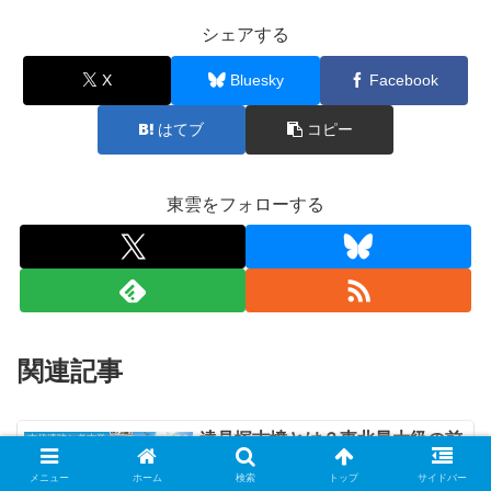
シェアする
X
Bluesky
Facebook
はてブ
コピー
東雲をフォローする
関連記事
遠見塚古墳とは？東北最大級の前
古代遺跡と考古学
方後円墳の謎と見学ガイド
メニュー
ホーム
検索
トップ
サイドバー
遠見塚古墳は宮城県仙台市若林区にある